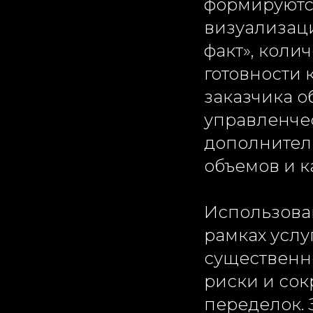
формируютс
визуализац
факт», коли
готовности 
заказчика 
управленчес
дополнител
объемов и к
Использова
рамках услу
существенно
риски и сок
переделок. 