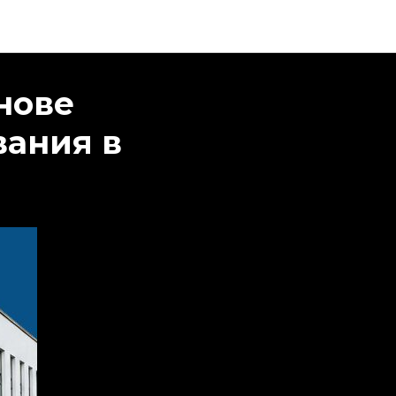
нове
вания в