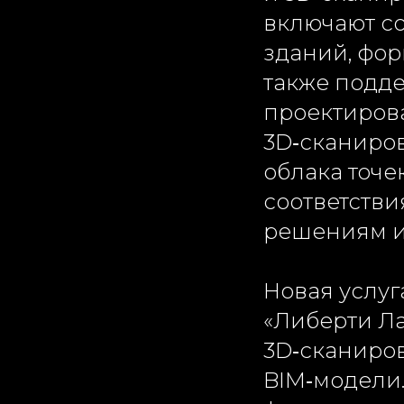
включают с
зданий, фор
также подде
проектиров
3D‑сканиро
облака точе
соответств
решениям и
Новая услуг
«Либерти Ла
3D‑сканиро
BIM‑модели.