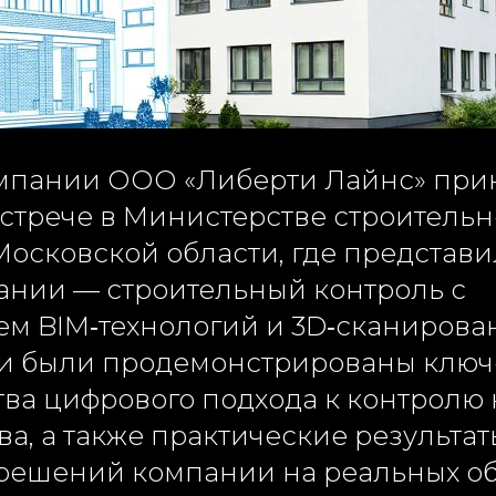
мпании ООО «Либерти Лайнс» при
встрече в Министерстве строительн
осковской области, где представ
ании — строительный контроль с
 BIM‑технологий и 3D‑сканирован
и были продемонстрированы клю
ва цифрового подхода к контролю 
ва, а также практические результат
решений компании на реальных об