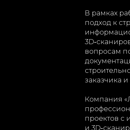
В рамках р
подход к ст
информацио
3D‑сканиро
вопросам п
документац
строительн
заказчика и
Компания «
профессион
проектов с
и 3D‑скани