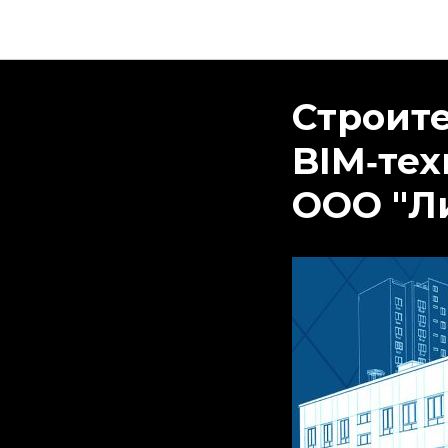
Строите
BIM‑тех
ООО "Л