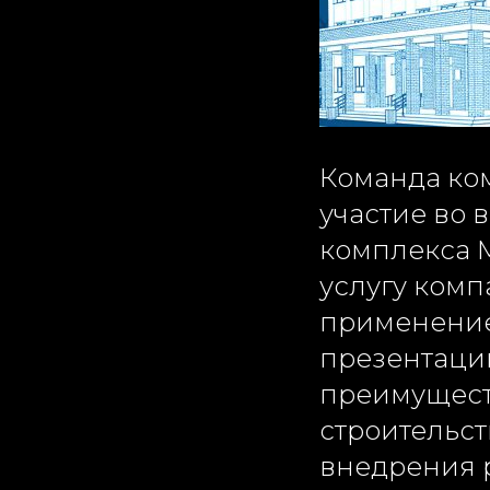
Команда ко
участие во 
комплекса М
услугу комп
применением
презентаци
преимущест
строительст
внедрения 