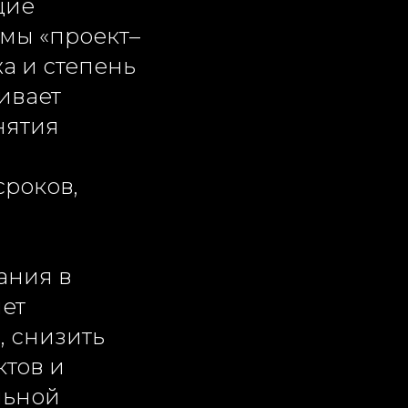
щие
мы «проект–
а и степень
ивает
нятия
роков,
ания в
яет
, снизить
ктов и
льной