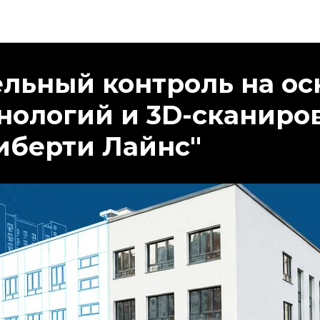
Новости Либерти Лайнс
льный контроль на ос
нологий и 3D-сканиро
иберти Лайнс"