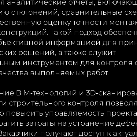
я аналитические отчеты, включаю
ию отклонений, сравнительные схе
чественную оценку точности монтаж
конструкций. Такой подход обеспеч
объективной информацией для при
ких решений, а также служит
ьным инструментом для контроля с
ачества выполняемых работ.
ние BIM‑технологий и 3D‑сканиров
ги строительного контроля позвол
 повысить управляемость проекта
ратить затраты на устранение дефе
Заказчики получают доступ к актуа