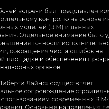
абочей встречи был представлен к
роительному контролю на основе и
нных моделей (BIM) и данных
вания. Отдельное внимание было 
овышения точности исполнительн
ии, сокращения числа ошибок на
ой площадке и обеспечения прозр
 надзорных органов.
Либерти Лайнс» осуществляет
альное сопровождение строитель
 использованием современных BIM‑
рования. Основные направления д