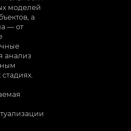
ых моделей
ъектов, а
а — от
е
очные
я анализ
тным
стадиях.
гаемая
ктуализации