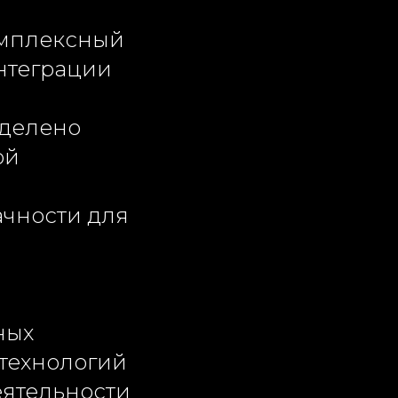
омплексный
нтеграции
уделено
ой
ачности для
ных
технологий
еятельности