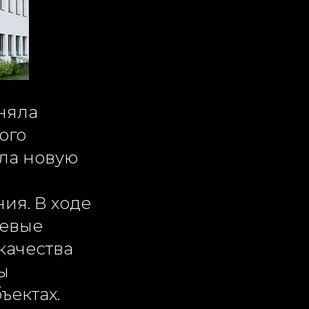
няла
ого
ила новую
ия. В ходе
чевые
качества
ы
ъектах.